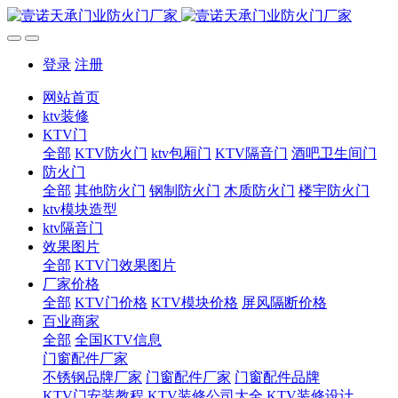
登录
注册
网站首页
ktv装修
KTV门
全部
KTV防火门
ktv包厢门
KTV隔音门
酒吧卫生间门
防火门
全部
其他防火门
钢制防火门
木质防火门
楼宇防火门
ktv模块造型
ktv隔音门
效果图片
全部
KTV门效果图片
厂家价格
全部
KTV门价格
KTV模块价格
屏风隔断价格
百业商家
全部
全国KTV信息
门窗配件厂家
不锈钢品牌厂家
门窗配件厂家
门窗配件品牌
KTV门安装教程
KTV装修公司大全
KTV装修设计