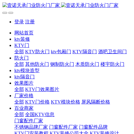
登录
注册
网站首页
ktv装修
KTV门
全部
KTV防火门
ktv包厢门
KTV隔音门
酒吧卫生间门
防火门
全部
其他防火门
钢制防火门
木质防火门
楼宇防火门
ktv模块造型
ktv隔音门
效果图片
全部
KTV门效果图片
厂家价格
全部
KTV门价格
KTV模块价格
屏风隔断价格
百业商家
全部
全国KTV信息
门窗配件厂家
不锈钢品牌厂家
门窗配件厂家
门窗配件品牌
KTV门安装教程
KTV装修公司大全
KTV装修设计