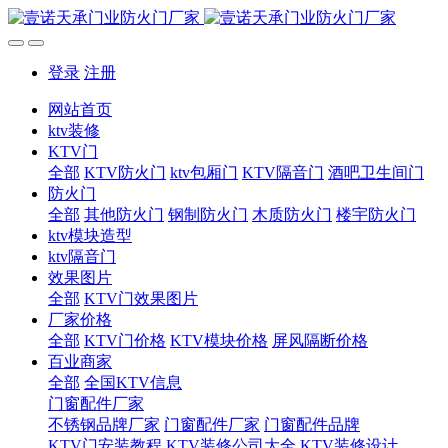
登录
注册
网站首页
ktv装修
KTV门
全部
KTV防火门
ktv包厢门
KTV隔音门
酒吧卫生间门
防火门
全部
其他防火门
钢制防火门
木质防火门
楼宇防火门
ktv模块造型
ktv隔音门
效果图片
全部
KTV门效果图片
厂家价格
全部
KTV门价格
KTV模块价格
屏风隔断价格
百业商家
全部
全国KTV信息
门窗配件厂家
不锈钢品牌厂家
门窗配件厂家
门窗配件品牌
KTV门安装教程
KTV装修公司大全
KTV装修设计