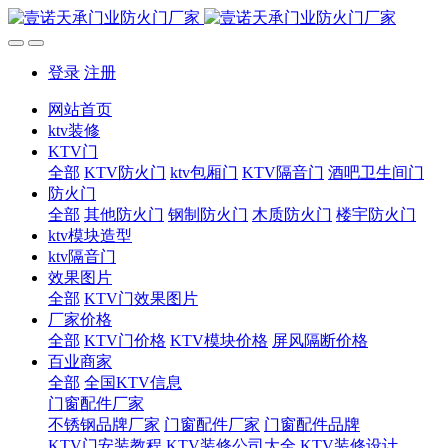
登录
注册
网站首页
ktv装修
KTV门
全部
KTV防火门
ktv包厢门
KTV隔音门
酒吧卫生间门
防火门
全部
其他防火门
钢制防火门
木质防火门
楼宇防火门
ktv模块造型
ktv隔音门
效果图片
全部
KTV门效果图片
厂家价格
全部
KTV门价格
KTV模块价格
屏风隔断价格
百业商家
全部
全国KTV信息
门窗配件厂家
不锈钢品牌厂家
门窗配件厂家
门窗配件品牌
KTV门安装教程
KTV装修公司大全
KTV装修设计