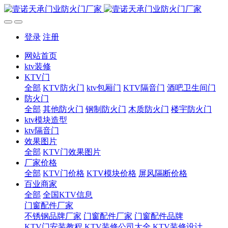
登录
注册
网站首页
ktv装修
KTV门
全部
KTV防火门
ktv包厢门
KTV隔音门
酒吧卫生间门
防火门
全部
其他防火门
钢制防火门
木质防火门
楼宇防火门
ktv模块造型
ktv隔音门
效果图片
全部
KTV门效果图片
厂家价格
全部
KTV门价格
KTV模块价格
屏风隔断价格
百业商家
全部
全国KTV信息
门窗配件厂家
不锈钢品牌厂家
门窗配件厂家
门窗配件品牌
KTV门安装教程
KTV装修公司大全
KTV装修设计