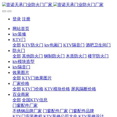
登录
注册
网站首页
ktv装修
KTV门
全部
KTV防火门
ktv包厢门
KTV隔音门
酒吧卫生间门
防火门
全部
其他防火门
钢制防火门
木质防火门
楼宇防火门
ktv模块造型
ktv隔音门
效果图片
全部
KTV门效果图片
厂家价格
全部
KTV门价格
KTV模块价格
屏风隔断价格
百业商家
全部
全国KTV信息
门窗配件厂家
不锈钢品牌厂家
门窗配件厂家
门窗配件品牌
KTV门安装教程
KTV装修公司大全
KTV装修设计