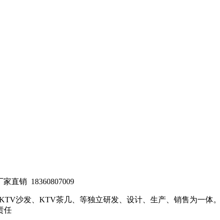
,厂家直销
18360807009
门、KTV沙发、KTV茶几、等独立研发、设计、生产、销售为一
责任