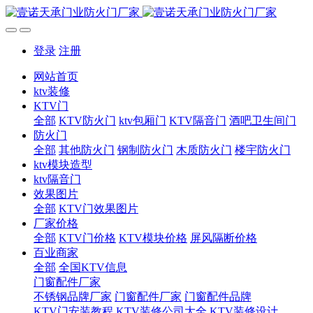
登录
注册
网站首页
ktv装修
KTV门
全部
KTV防火门
ktv包厢门
KTV隔音门
酒吧卫生间门
防火门
全部
其他防火门
钢制防火门
木质防火门
楼宇防火门
ktv模块造型
ktv隔音门
效果图片
全部
KTV门效果图片
厂家价格
全部
KTV门价格
KTV模块价格
屏风隔断价格
百业商家
全部
全国KTV信息
门窗配件厂家
不锈钢品牌厂家
门窗配件厂家
门窗配件品牌
KTV门安装教程
KTV装修公司大全
KTV装修设计