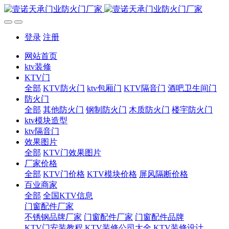
登录
注册
网站首页
ktv装修
KTV门
全部
KTV防火门
ktv包厢门
KTV隔音门
酒吧卫生间门
防火门
全部
其他防火门
钢制防火门
木质防火门
楼宇防火门
ktv模块造型
ktv隔音门
效果图片
全部
KTV门效果图片
厂家价格
全部
KTV门价格
KTV模块价格
屏风隔断价格
百业商家
全部
全国KTV信息
门窗配件厂家
不锈钢品牌厂家
门窗配件厂家
门窗配件品牌
KTV门安装教程
KTV装修公司大全
KTV装修设计