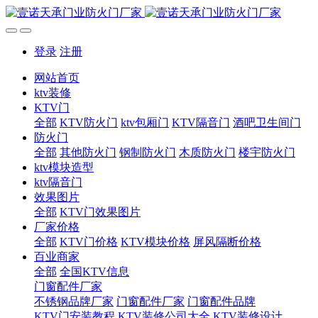
登录
注册
网站首页
ktv装修
KTV门
全部
KTV防火门
ktv包厢门
KTV隔音门
酒吧卫生间门
防火门
全部
其他防火门
钢制防火门
木质防火门
楼宇防火门
ktv模块造型
ktv隔音门
效果图片
全部
KTV门效果图片
厂家价格
全部
KTV门价格
KTV模块价格
屏风隔断价格
百业商家
全部
全国KTV信息
门窗配件厂家
不锈钢品牌厂家
门窗配件厂家
门窗配件品牌
KTV门安装教程
KTV装修公司大全
KTV装修设计