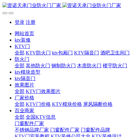
登录
注册
网站首页
ktv装修
KTV门
全部
KTV防火门
ktv包厢门
KTV隔音门
酒吧卫生间门
防火门
全部
其他防火门
钢制防火门
木质防火门
楼宇防火门
ktv模块造型
ktv隔音门
效果图片
全部
KTV门效果图片
厂家价格
全部
KTV门价格
KTV模块价格
屏风隔断价格
百业商家
全部
全国KTV信息
门窗配件厂家
不锈钢品牌厂家
门窗配件厂家
门窗配件品牌
KTV门安装教程
KTV装修公司大全
KTV装修设计